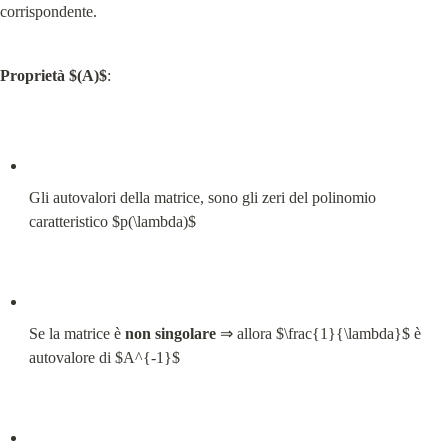
corrispondente.
Proprietà $(A)$
:
Gli autovalori della matrice, sono gli zeri del polinomio 
caratteristico $p(\lambda)$
Se la matrice è 
non singolare
 ⇒ allora $\frac{1}{\lambda}$ è 
autovalore di $A^{-1}$