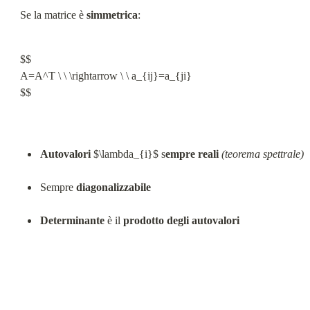
Se la matrice è 
simmetrica
:
$$

A=A^T \ \ \rightarrow \ \ a_{ij}=a_{ji}

$$
Autovalori
 $\lambda_{i}$ s
empre reali
(teorema spettrale)
Sempre 
diagonalizzabile
Determinante
 è il 
prodotto degli autovalori