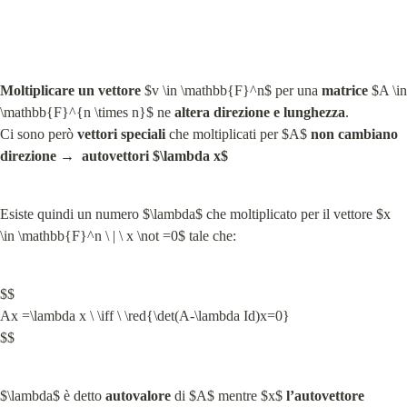
Moltiplicare un vettore
 $v \in \mathbb{F}^n$ per una 
matrice
 $A \in 
\mathbb{F}^{n \times n}$ ne 
altera direzione e lunghezza
.

Ci sono però 
vettori speciali
 che moltiplicati per $A$ 
non cambiano 
direzione
 →  
autovettori $\lambda x$
Esiste quindi un numero $\lambda$ che moltiplicato per il vettore $x 
\in \mathbb{F}^n \ | \ x \not =0$ tale che:
$$

Ax =\lambda x \ \iff \ \red{\det(A-\lambda Id)x=0}

$$
$\lambda$ è detto 
autovalore
 di $A$ mentre $x$ 
l’autovettore